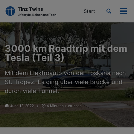
Tinz Twins
Toggle
Start
Men
Lifestyle, Reisen und Tech
search
ein-
Skip
Skip
Skip
to
to
to
primary
content
footer
3000 km Roadtrip mit dem
navigation
Tesla (Teil 3)
Mit dem Elektroauto von der Toskana nach
St. Tropez. Es ging über viele Brücke und
durch viele Tunnel.
June 12, 2022
4 Minuten zum lesen