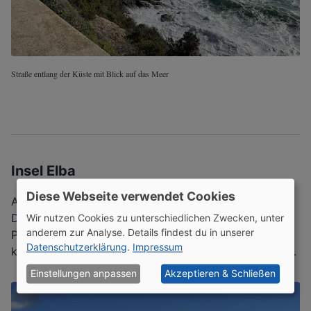
Straße entlang der Küste mit Blick auf das Meer
Insel Elba
Diese Webseite verwendet Cookies
Am nächsten Tag sind wir auf die Insel Elba gefahren.
Die Überfahrt haben wir von Piombino nach
Wir nutzen Cookies zu unterschiedlichen Zwecken, unter
anderem zur Analyse. Details findest du in unserer
Portoferraio gemacht. Kurz vor der Ankunft auf Elba
Datenschutzerklärung
.
Impressum
konnten wir bereits die Residenz von Napoleon sehen.
Einstellungen anpassen
Akzeptieren & Schließen