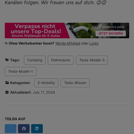
Kanälen folgen. Wir freuen uns auf dich. 😉😉
✨ Ohne Werbebanner lesen?
Werde Mitglied
oder
Login
Tags:
Camping
Elektroauto
Tesla-Model-3
Tesla-Model-Y
Kategorien:
E-Mobility
Tesla-Wissen
Aktualisiert:
July 17, 2024
TEILEN AUF
Facebook
LinkedIn