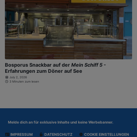
Bosporus Snackbar auf der
Mein Schiff 5
-
Erfahrungen zum Döner auf See
July 2, 2026
3 Minuten zum lesen
Melde dich an für
exklusive Inhalte und keine Werbebanner.
IMPRESSUM
DATENSCHUTZ
COOKIE EINSTELLUNGEN