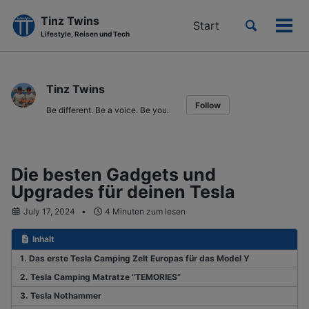
Tinz Twins
Toggle
Start
Men
Lifestyle, Reisen und Tech
search
ein-
Skip
Skip
Skip
to
to
to
Tinz Twins
primary
content
footer
Follow
navigation
Be different. Be a voice. Be you.
Die besten Gadgets und
Upgrades für deinen Tesla
July 17, 2024
4 Minuten zum lesen
Inhalt
1. Das erste Tesla Camping Zelt Europas für das Model Y
2. Tesla Camping Matratze “TEMORIES”
3. Tesla Nothammer