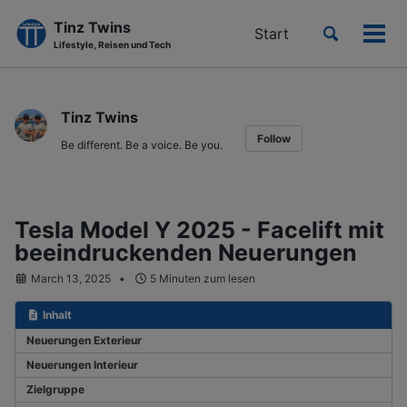
Tinz Twins
Toggle
Start
Men
Lifestyle, Reisen und Tech
search
ein-
Skip
Skip
Skip
to
to
to
Tinz Twins
primary
content
footer
Follow
navigation
Be different. Be a voice. Be you.
Tesla Model Y 2025 - Facelift mit
beeindruckenden Neuerungen
March 13, 2025
5 Minuten zum lesen
Inhalt
Neuerungen Exterieur
Neuerungen Interieur
Zielgruppe