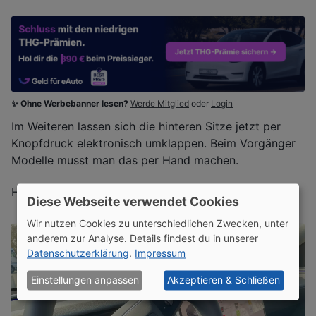
✨ Ohne Werbebanner lesen?
Werde Mitglied
oder
Login
Im Weiteren lassen sich die hinteren Sitze jetzt per
Knopfdruck elektronisch umklappen. Beim Vorgänger
Modelle musst man das per Hand machen.
Hier ein paar Fotos zum neuen Innenraum:
Diese Webseite verwendet Cookies
Wir nutzen Cookies zu unterschiedlichen Zwecken, unter
anderem zur Analyse. Details findest du in unserer
Datenschutzerklärung
.
Impressum
Einstellungen anpassen
Akzeptieren & Schließen