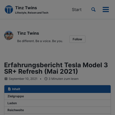
Tinz Twins
Toggle
Start
Men
Lifestyle, Reisen und Tech
search
ein-
Skip
Skip
Skip
to
to
to
Tinz Twins
primary
content
footer
Follow
navigation
Be different. Be a voice. Be you.
Erfahrungsbericht Tesla Model 3
SR+ Refresh (Mai 2021)
September 10, 2021
3 Minuten zum lesen
Inhalt
Zielgruppe
Laden
Reichweite