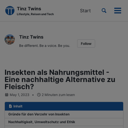
Tinz Twins
Toggle
Start
Men
Lifestyle, Reisen und Tech
search
ein-
Skip
Skip
Skip
to
to
to
Tinz Twins
primary
content
footer
Follow
navigation
Be different. Be a voice. Be you.
Insekten als Nahrungsmittel -
Eine nachhaltige Alternative zu
Fleisch?
May 1, 2023
2 Minuten zum lesen
Inhalt
Gründe für den Verzehr von Insekten
Nachhaltigkeit, Umweltschutz und Ethik