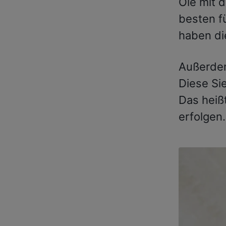
Öle mit 
besten f
haben di
Außerdem
Diese Si
Das heißt
erfolgen