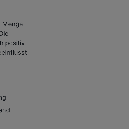
ße Menge
Die
h positiv
einflusst
ng
end