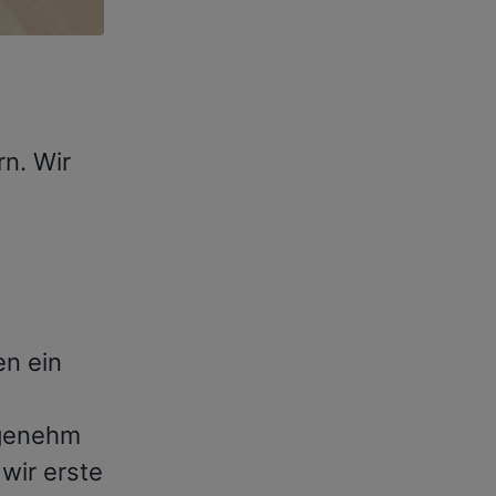
rn. Wir
en ein
ngenehm
wir erste