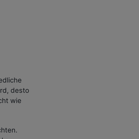
edliche
ird, desto
cht wie
chten.