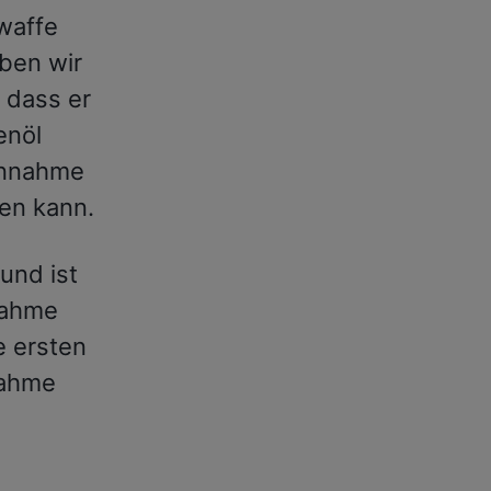
rwaffe
ben wir
 dass er
enöl
Einnahme
ten kann.
und ist
nahme
e ersten
nahme