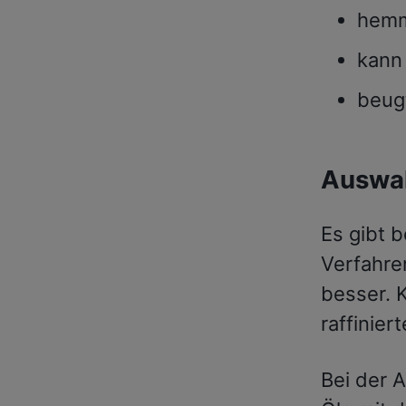
hemm
kann
beug
Auswah
Es gibt b
Verfahren
besser. 
raffinier
Bei der 