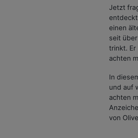
Jetzt fra
entdeckt
einen äl
seit übe
trinkt. E
achten m
In diesem
und auf 
achten m
Anzeiche
von Oliv