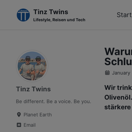
Tinz Twins
Start
Lifestyle, Reisen und Tech
Skip
Skip
Skip
to
to
to
primary
content
footer
Warum
navigation
Schlu
January 
Wir trin
Tinz Twins
Olivenöl
Be different. Be a voice. Be you.
stärkere
Planet Earth
Email