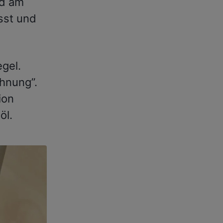
nd am
sst und
gel.
hnung”.
ion
öl.