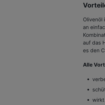
Vorteil
Olivenöl 
an einfa
Kombinat
auf das 
es den Ch
Alle Vort
verb
schü
wirkt