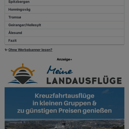
Spitzbergen
Honningsvåg
Tromsø
Geiranger/Hellesylt
Ålesund
Fazit
✨
Ohne Werbebanner lesen?