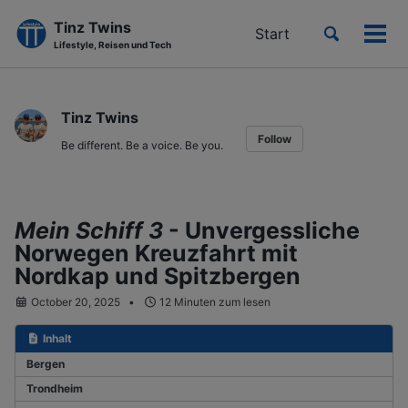
Tinz Twins
Toggle
Start
Men
Lifestyle, Reisen und Tech
search
ein-
Skip
Skip
Skip
to
to
to
Tinz Twins
primary
content
footer
Follow
navigation
Be different. Be a voice. Be you.
Mein Schiff 3
- Unvergessliche
Norwegen Kreuzfahrt mit
Nordkap und Spitzbergen
October 20, 2025
12 Minuten zum lesen
Inhalt
Bergen
Trondheim