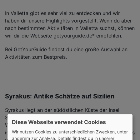
In Valletta gibt es sehr viel zu entdecken und wir
haben dir unsere Highlights vorgestellt. Wenn du aber
nach bestimmten Aktivitäten in Valletta suchst, können
wir dir die Webseite
getyourguide.de
* empfehlen.
Bei GetYourGuide findest du eine große Auswahl an
Aktivitäten zum Bestpreis.
Syrakus: Antike Schätze auf Sizilien
Syrakus liegt an der südöstlichen Küste der Insel
Sizilien und wurde 2005 von der UNESCO in das
Diese Webseite verwendet Cookies
Weltkulturerbe aufgenommen. Besonders sehenswert
Wir nutzen Cookies zu unterschiedlichen Zwecken, unter
ist aus unserer Sicht die Altstadt mit ihren vielen Cafés
anderem zur Analyse. Details findest du in unserer