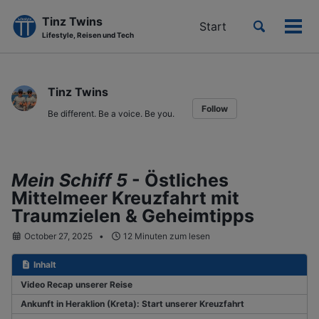
Tinz Twins
Toggle
Start
Men
Lifestyle, Reisen und Tech
search
ein-
Skip
Skip
Skip
to
to
to
Tinz Twins
primary
content
footer
Follow
navigation
Be different. Be a voice. Be you.
Mein Schiff 5
- Östliches
Mittelmeer Kreuzfahrt mit
Traumzielen & Geheimtipps
October 27, 2025
12 Minuten zum lesen
Inhalt
Video Recap unserer Reise
Ankunft in Heraklion (Kreta): Start unserer Kreuzfahrt