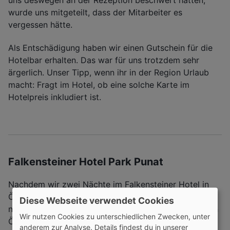
uns deswegen an der Rezeption beschwert hatten,
wurde uns mitgeteilt, dass der Mitarbeiter es
vergessen hätte.
Als Entschädigung haben wir einen Gutschein für die
Hotelbar erhalten. Das war für uns trotzdem sehr
ärgerlich. Unser Tipp, wenn ihr in der Region Urlaub
macht: Fragt im Hotel, ob eine solche Karte im
Hotelpreis inkludiert ist.
Falkensteiner Hotel Park Punat
Nachdem wir zwei Nächte im Falkensteiner Hotel in
Österreich verbracht hatten, ging es für uns weiter
Diese Webseite verwendet Cookies
nach Kroatien. Zunächst über den Grenzübergang von
Wir nutzen Cookies zu unterschiedlichen Zwecken, unter
Österreich nach Italien. Anschließend weiter in
anderem zur Analyse. Details findest du in unserer