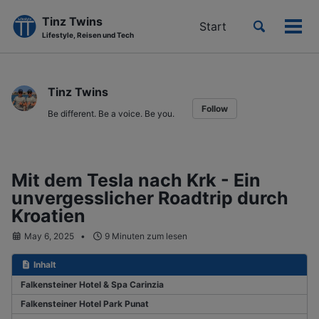
Tinz Twins
Toggle
Start
Men
Lifestyle, Reisen und Tech
search
ein-
Skip
Skip
Skip
to
to
to
Tinz Twins
primary
content
footer
Follow
navigation
Be different. Be a voice. Be you.
Mit dem Tesla nach Krk - Ein
unvergesslicher Roadtrip durch
Kroatien
May 6, 2025
9 Minuten zum lesen
Inhalt
Falkensteiner Hotel & Spa Carinzia
Falkensteiner Hotel Park Punat