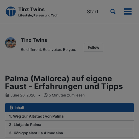
Tinz Twins
Toggle
Start
Men
Lifestyle, Reisen und Tech
search
ein-
Skip
Skip
Skip
to
to
to
Tinz Twins
primary
content
footer
Follow
navigation
Be different. Be a voice. Be you.
Palma (Mallorca) auf eigene
Faust - Erfahrungen und Tipps
June 26, 2026
5 Minuten zum lesen
Inhalt
1. Weg zur Altstadt von Palma
2. Llotja de Palma
3. Königspalast La Almudaina