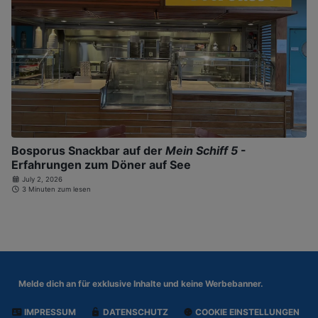
Bosporus Snackbar auf der
Mein Schiff 5
-
Erfahrungen zum Döner auf See
July 2, 2026
3 Minuten zum lesen
Melde dich an für
exklusive Inhalte und keine Werbebanner.
IMPRESSUM
DATENSCHUTZ
COOKIE EINSTELLUNGEN