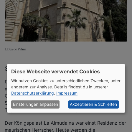
Llotja de Palma
3. Königspalast La Almudaina
Diese Webseite verwendet Cookies
Wir nutzen Cookies zu unterschiedlichen Zwecken, unter
Direkt daneben liegt der Königspalast La Almudaina
anderem zur Analyse. Details findest du in unserer
mit dem historischen Garten S’Hort del Rei. Der
Datenschutzerklärung
.
Impressum
Garten dient als ruhige Parkanlage mit Wasserbecken,
Skulpturen und Springbrunnen. Gerade an heißen
Einstellungen anpassen
Akzeptieren & Schließen
Tagen bietet der Garten schattige Sitzplätze.
Der Königspalast La Almudaina war einst Residenz der
maurischen Herrscher. Heute werden die