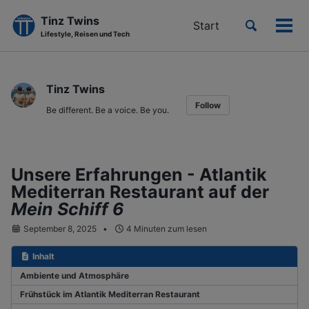
Tinz Twins
Toggle
Start
Men
Lifestyle, Reisen und Tech
search
ein-
Skip
Skip
Skip
to
to
to
Tinz Twins
primary
content
footer
Follow
navigation
Be different. Be a voice. Be you.
Unsere Erfahrungen - Atlantik
Mediterran Restaurant auf der
Mein Schiff 6
September 8, 2025
4 Minuten zum lesen
Inhalt
Ambiente und Atmosphäre
Frühstück im Atlantik Mediterran Restaurant