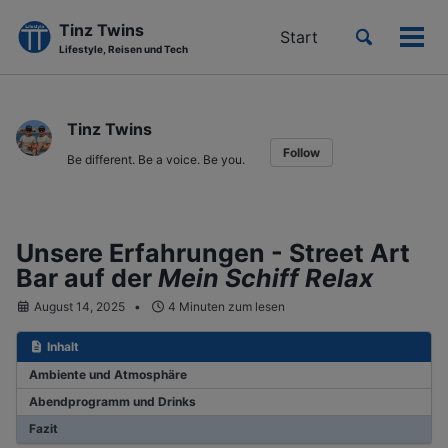
Tinz Twins
Toggle
Start
Men
Lifestyle, Reisen und Tech
search
ein-
Skip
Skip
Skip
to
to
to
Tinz Twins
primary
content
footer
Follow
navigation
Be different. Be a voice. Be you.
Unsere Erfahrungen - Street Art
Bar auf der
Mein Schiff Relax
August 14, 2025
4 Minuten zum lesen
Inhalt
Ambiente und Atmosphäre
Abendprogramm und Drinks
Fazit