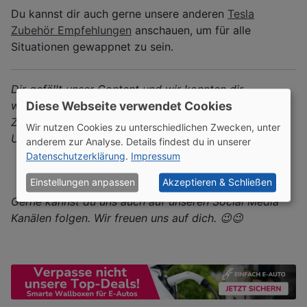
Du kannst dir auch gerne unsere anderen
Tesla
Zubehör Empfehlungen
anschauen, um für alle
Situationen gewappnet zu sein.
Dir gefällt unser Content und wir konnten dir
weiterhelfen? Dann unterstütze uns doch und erhalte
Diese Webseite verwendet Cookies
Zugriff auf exklusive Inhalte. Vielen Dank für deine
Wir nutzen Cookies zu unterschiedlichen Zwecken, unter
Unterstützung! 🙏🏽🙏🏽
anderem zur Analyse. Details findest du in unserer
Datenschutzerklärung
.
Impressum
Werde Unterstützer
Einstellungen anpassen
Akzeptieren & Schließen
Gerne kannst du uns auch auf unseren Social Media
Kanälen folgen. Wir freuen uns auf dich. 😉😉