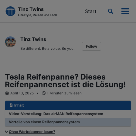
Tinz Twins
Toggle
Start
Men
Lifestyle, Reisen und Tech
search
ein-
Skip
Skip
Skip
to
to
to
Tinz Twins
primary
content
footer
Follow
navigation
Be different. Be a voice. Be you.
Tesla Reifenpanne? Dieses
Reifenpannenset ist die Lösung!
April 13, 2025
1 Minuten zum lesen
Inhalt
Video-Vorstellung: Das airMAN Reifenpannensystem
Vorteile von einem Reifenpannensystem
✨
Ohne Werbebanner lesen?