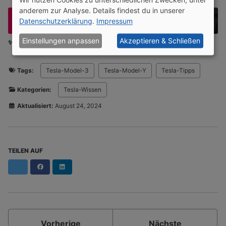
Wir nutzen Cookies zu unterschiedlichen Zwecken, unter
anderem zur Analyse. Details findest du in unserer
Datenschutzerklärung
.
Impressum
Einstellungen anpassen
Akzeptieren & Schließen
✨ Ohne Werbebanner lesen?
Werde Mitglied
oder
Login
Tags:
Tesla-Model-3
Tesla-Model-Y
Tesla-Tipps
Kategorien:
Tesla-Wissen
Aktualisiert:
August 24, 2024
TEILEN AUF
Facebook
LinkedIn
Vorherige
Nächste