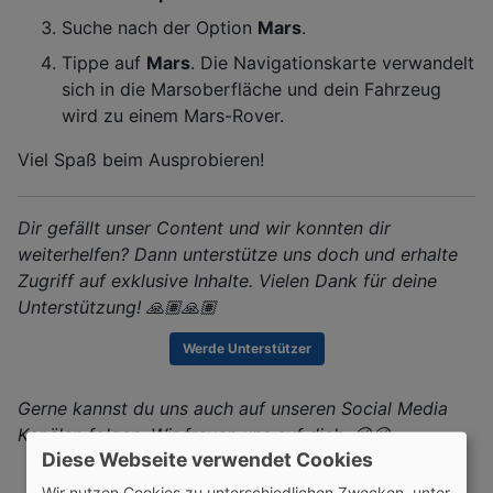
Suche nach der Option
Mars
.
Tippe auf
Mars
. Die Navigationskarte verwandelt
sich in die Marsoberfläche und dein Fahrzeug
wird zu einem Mars-Rover.
Viel Spaß beim Ausprobieren!
Dir gefällt unser Content und wir konnten dir
weiterhelfen? Dann unterstütze uns doch und erhalte
Zugriff auf exklusive Inhalte. Vielen Dank für deine
Unterstützung! 🙏🏽🙏🏽
Werde Unterstützer
Gerne kannst du uns auch auf unseren Social Media
Kanälen folgen. Wir freuen uns auf dich. 😉😉
Diese Webseite verwendet Cookies