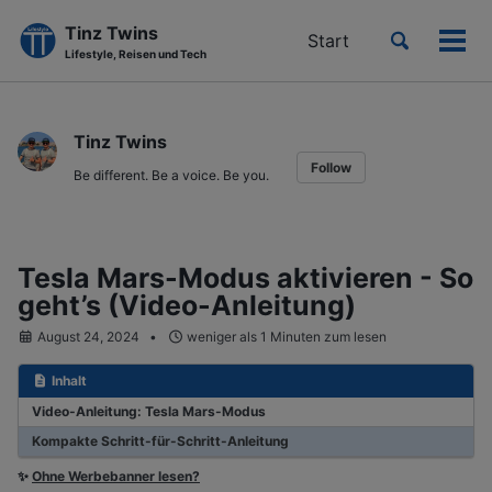
Tinz Twins
Toggle
Start
Men
Lifestyle, Reisen und Tech
search
ein-
Skip
Skip
Skip
to
to
to
Tinz Twins
primary
content
footer
Follow
navigation
Be different. Be a voice. Be you.
Tesla Mars-Modus aktivieren - So
geht’s (Video-Anleitung)
August 24, 2024
weniger als 1 Minuten zum lesen
Inhalt
Video-Anleitung: Tesla Mars-Modus
Kompakte Schritt-für-Schritt-Anleitung
✨
Ohne Werbebanner lesen?