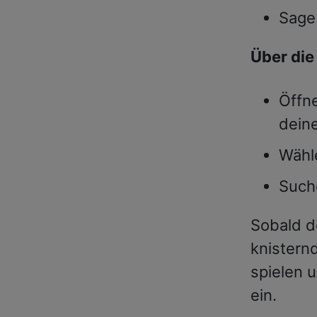
Sage 
Über die 
Öffn
dein
Wähl
Such
Sobald de
knistern
spielen 
ein.