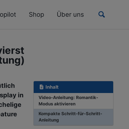
Toggle
opilot
Shop
Über uns
search
ierst
tung)
tlich
Inhalt
play in
Video-Anleitung: Romantik-
chelige
Modus aktivieren
eature
Kompakte Schritt-für-Schritt-
Anleitung