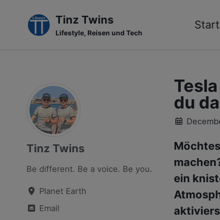
Tinz Twins
Start
Lifestyle, Reisen und Tech
Skip
Skip
Skip
to
to
to
primary
content
footer
Tesla
navigation
du da
Decembe
Möchtest
Tinz Twins
machen?
Be different. Be a voice. Be you.
ein knis
Planet Earth
Atmosphä
Email
aktiviers