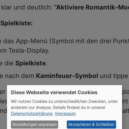
klar und deutlich:
“Aktiviere Romantik-Mo
Spielkiste:
e das App-Menü (Symbol mit den drei Punkt
em Tesla-Display.
e die
Spielkiste
.
e nach dem
Kaminfeuer-Symbol
und tippe
r Modus aktiv ist, erscheint auf dem Displ
Diese Webseite verwendet Cookies
des Kaminfeuer, romantische Musik beginnt
Wir nutzen Cookies zu unterschiedlichen Zwecken, unter
anderem zur Analyse. Details findest du in unserer
und die Sitzheizung sowie die Lüftung schal
Datenschutzerklärung
.
Impressum
Einstellungen anpassen
Akzeptieren & Schließen