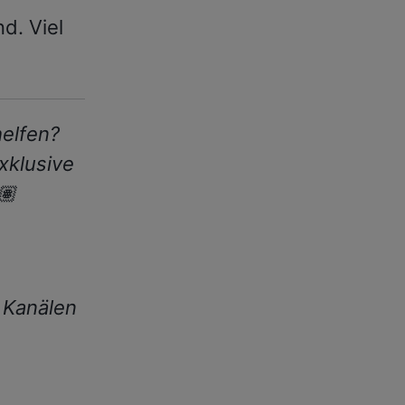
d. Viel
helfen?
xklusive
🏽
 Kanälen