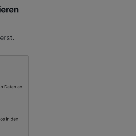
ieren
erst.
en Daten an
eos
in den