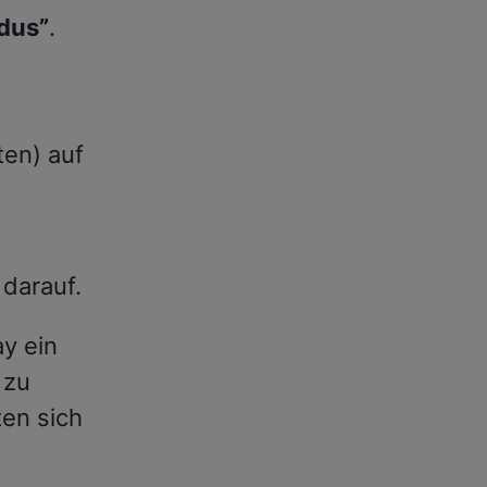
dus”
.
en) auf
 darauf.
ay ein
 zu
ten sich