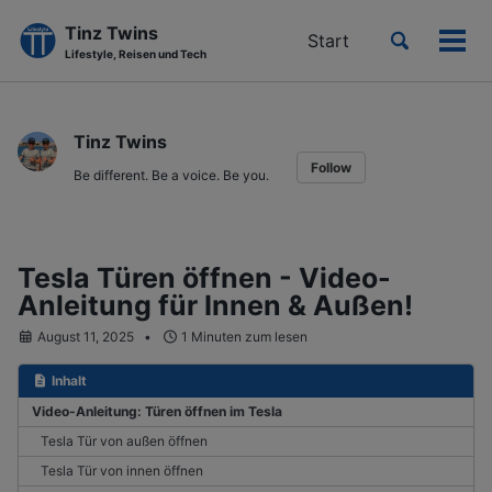
Tinz Twins
Toggle
Start
Men
Lifestyle, Reisen und Tech
search
ein-
Skip
Skip
Skip
to
to
to
Tinz Twins
primary
content
footer
Follow
navigation
Be different. Be a voice. Be you.
Tesla Türen öffnen - Video-
Anleitung für Innen & Außen!
August 11, 2025
1 Minuten zum lesen
Inhalt
Video-Anleitung: Türen öffnen im Tesla
Tesla Tür von außen öffnen
Tesla Tür von innen öffnen