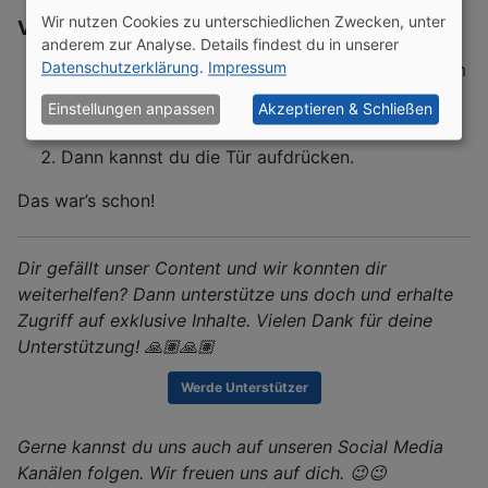
Wir nutzen Cookies zu unterschiedlichen Zwecken, unter
Von innen
anderem zur Analyse. Details findest du in unserer
Datenschutzerklärung
.
Impressum
Drücke den kleinen, unauffälligen Knopf oben am
Türgriff in der Armlehne. Die Tür springt einen
Einstellungen anpassen
Akzeptieren & Schließen
Spalt auf.
Dann kannst du die Tür aufdrücken.
Das war’s schon!
Dir gefällt unser Content und wir konnten dir
weiterhelfen? Dann unterstütze uns doch und erhalte
Zugriff auf exklusive Inhalte. Vielen Dank für deine
Unterstützung! 🙏🏽🙏🏽
Werde Unterstützer
Gerne kannst du uns auch auf unseren Social Media
Kanälen folgen. Wir freuen uns auf dich. 😉😉