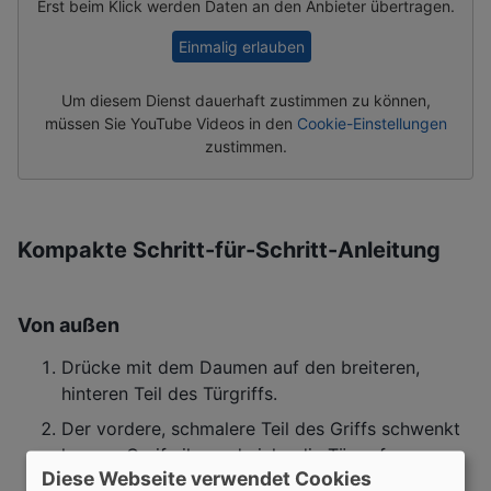
Erst beim Klick werden Daten an den Anbieter übertragen.
Einmalig erlauben
Um diesem Dienst dauerhaft zustimmen zu können,
müssen Sie
YouTube Videos
in den
Cookie-Einstellungen
zustimmen.
Kompakte Schritt-für-Schritt-Anleitung
Von außen
Drücke mit dem Daumen auf den breiteren,
hinteren Teil des Türgriffs.
Der vordere, schmalere Teil des Griffs schwenkt
heraus. Greife ihn und ziehe die Tür auf.
Diese Webseite verwendet Cookies