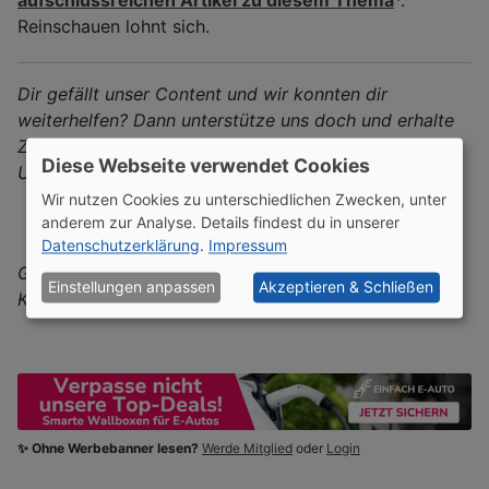
aufschlussreichen Artikel zu diesem Thema
*.
Reinschauen lohnt sich.
Dir gefällt unser Content und wir konnten dir
weiterhelfen? Dann unterstütze uns doch und erhalte
Zugriff auf exklusive Inhalte. Vielen Dank für deine
Diese Webseite verwendet Cookies
Unterstützung! 🙏🏽🙏🏽
Wir nutzen Cookies zu unterschiedlichen Zwecken, unter
Werde Unterstützer
anderem zur Analyse. Details findest du in unserer
Datenschutzerklärung
.
Impressum
Gerne kannst du uns auch auf unseren Social Media
Einstellungen anpassen
Akzeptieren & Schließen
Kanälen folgen. Wir freuen uns auf dich. 😉😉
✨ Ohne Werbebanner lesen?
Werde Mitglied
oder
Login