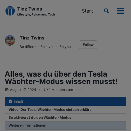
Tinz Twins
Toggle
Start
Men
Lifestyle, Reisen und Tech
search
ein-
Skip
Skip
Skip
to
to
to
Tinz Twins
primary
content
footer
Follow
navigation
Be different. Be a voice. Be you.
Alles, was du über den Tesla
Wächter-Modus wissen musst!
August 17, 2024
1 Minuten zum lesen
Inhalt
Video: Der Tesla Wächter-Modus einfach erklärt
So aktivierst du den Wächter-Modus
Weitere Informationen