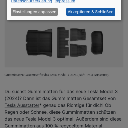
Datenschutzerklärung
.
Impressum
Einstellungen anpassen
Akzeptieren & Schließen
Gummimatten Gesamtset für das Tesla Model 3 2024 (Bild: Tesla Ausstatter)
Du suchst Gummimatten für das neue Tesla Model 3
(2024)? Dann ist das Gummimatten Gesamtset von
Tesla Ausstatter
* genau das Richtige für dich! Ob
Regen oder Schnee, diese Gumminmatten schützen
das neue Tesla Model 3 optimal. Außerdem sind diese
Gummimatten aus 100 % recyceltem Material