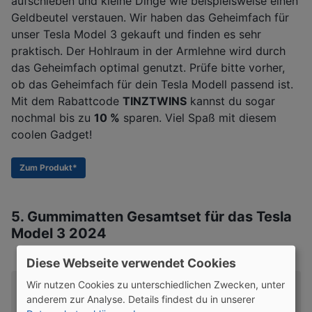
aufschieben und kleine Dinge wie beispielsweise einen
Geldbeutel verstauen. Wir haben das Geheimfach für
unser Tesla Model 3 gekauft und finden es sehr
praktisch. Der Hohlraum in der Armlehne wird durch
das Geheimfach optimal genutzt. Prüfe bitte vorher,
ob das Geheimfach für dein Tesla Modell passend ist.
Mit dem Rabattcode
TINZTWINS
kannst du sogar
nochmal bis zu
10 %
sparen. Viel Spaß mit diesem
coolen Gadget!
Zum Produkt*
5. Gummimatten Gesamtset für das Tesla
Model 3 2024
Diese Webseite verwendet Cookies
Wir nutzen Cookies zu unterschiedlichen Zwecken, unter
anderem zur Analyse. Details findest du in unserer