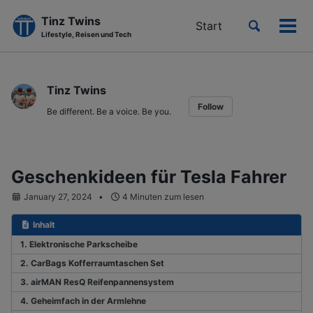
Tinz Twins
Toggle
Start
Men
Lifestyle, Reisen und Tech
search
ein-
Skip
Skip
Skip
to
to
to
Tinz Twins
primary
content
footer
Follow
navigation
Be different. Be a voice. Be you.
Geschenkideen für Tesla Fahrer
January 27, 2024
4 Minuten zum lesen
Inhalt
1. Elektronische Parkscheibe
2. CarBags Kofferraumtaschen Set
3. airMAN ResQ Reifenpannensystem
4. Geheimfach in der Armlehne