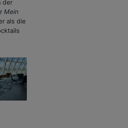
n der
er
Mein
er als die
cktails