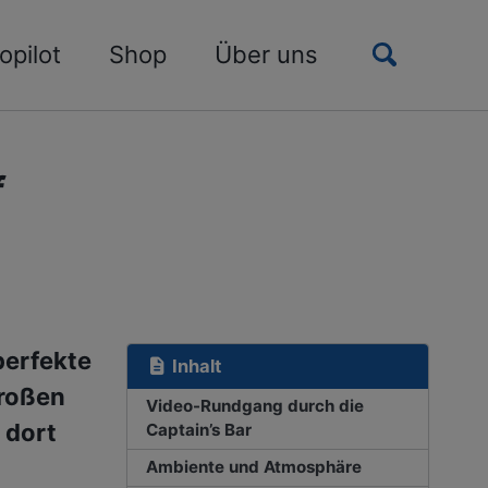
Toggle
opilot
Shop
Über uns
search
f
perfekte
Inhalt
großen
Video-Rundgang durch die
 dort
Captain’s Bar
Ambiente und Atmosphäre