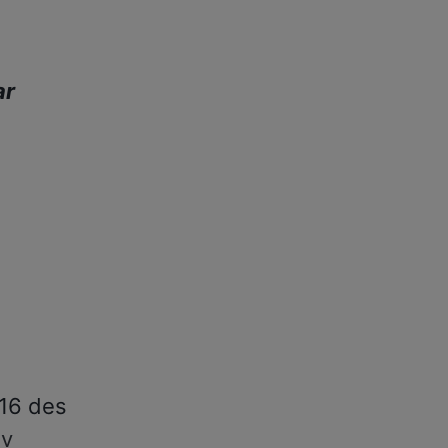
ar
 16 des
iv