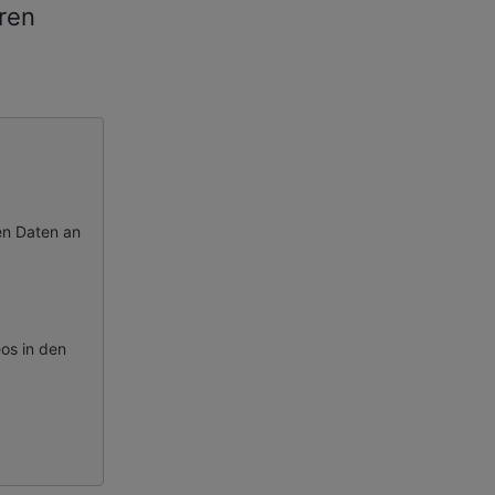
eren
en Daten an
eos
in den