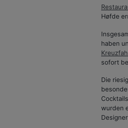
Restaura
Høfde er
Insgesam
haben un
Kreuzfah
sofort be
Die riesi
besonder
Cocktails
wurden e
Designer