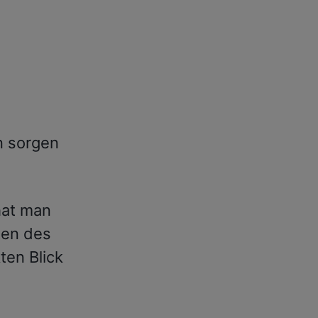
n sorgen
hat man
ten des
ten Blick