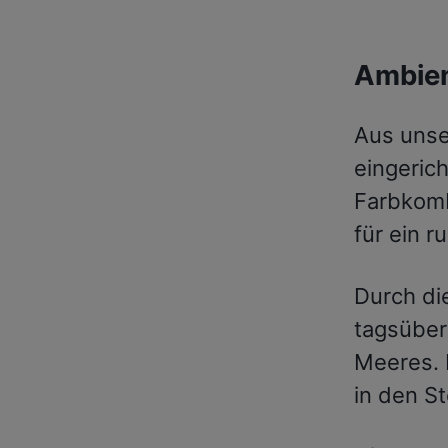
Ambien
Aus unser
eingeric
Farbkomb
für ein r
Durch di
tagsüber
Meeres. 
in den S