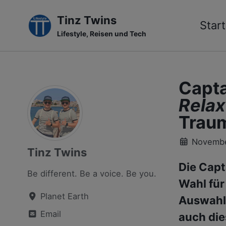
Tinz Twins
Start
Lifestyle, Reisen und Tech
Skip
Skip
Skip
to
to
to
primary
content
footer
Capta
navigation
Relax
Traum
Novembe
Tinz Twins
Die Capt
Be different. Be a voice. Be you.
Wahl fü
Planet Earth
Auswahl 
Email
auch die