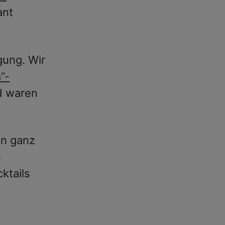
ant
gung. Wir
”-
d waren
in ganz
e
ktails