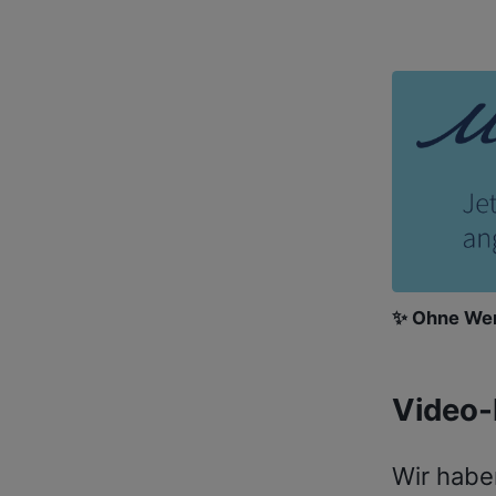
✨ Ohne Wer
Video-
Wir haben