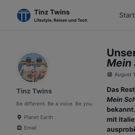
Tinz Twins
Start
Lifestyle, Reisen und Tech
Skip
Skip
Skip
to
to
to
primary
content
footer
Unser
navigation
Mein 
August 
Das Rest
Tinz Twins
Mein Sch
Be different. Be a voice. Be you.
bekannt.
Planet Earth
mit ital
Email
ausprobi