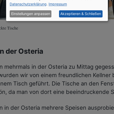
Datenschutzerklärung
.
Impressum
Einstellungen anpassen
Akzeptieren & Schließen
ckte Tische
n der Osteria
n mehrmals in der Osteria zu Mittag geges
wurden wir von einem freundlichen Kellner 
inem Tisch geführt. Die Tische an den Fens
ön, da man von dort eine beeindruckende Si
n in der Osteria mehrere Speisen ausprobier