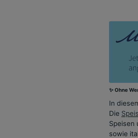
✨ Ohne Wer
In diese
Die
Spei
Speisen 
sowie it