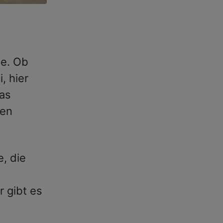
ee. Ob
, hier
Das
den
, die
r gibt es