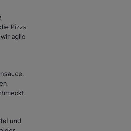
e
die Pizza
wir aglio
ensauce,
en.
schmeckt.
del und
Beides