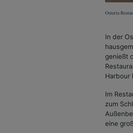
Osteria Resta
In der Os
hausgemac
genießt d
Restaura
Harbour 
Im Resta
zum Schl
Außenber
eine groß