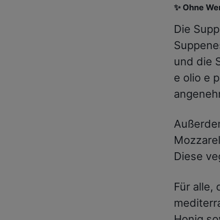
✨ Ohne Wer
Die Supp
Suppenes
und die S
e olio e 
angeneh
Außerdem
Mozzarel
Diese ve
Für alle,
mediterr
Honig so