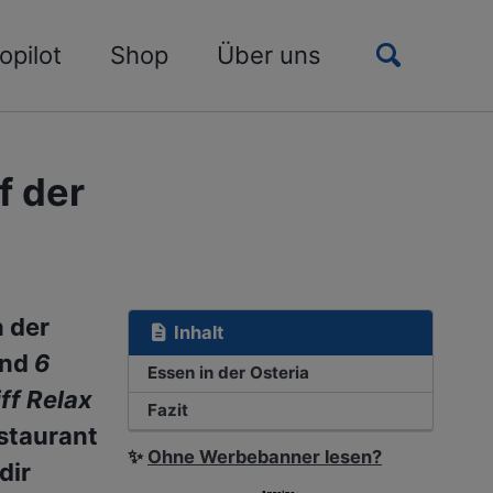
Toggle
opilot
Shop
Über uns
search
f der
n der
Inhalt
nd
6
Essen in der Osteria
ff Relax
Fazit
estaurant
✨
Ohne Werbebanner lesen?
dir