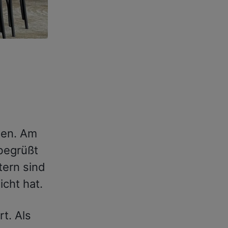
sen. Am
begrüßt
tern sind
cht hat.
t. Als