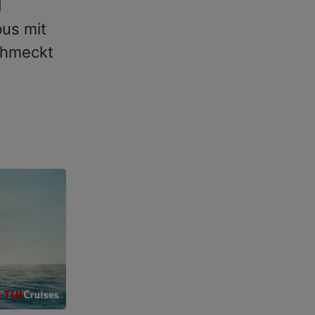
d
pus mit
chmeckt