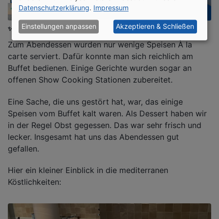
Datenschutzerklärung
.
Impressum
Einstellungen anpassen
Akzeptieren & Schließen
✨ Ohne Werbebanner lesen?
Werde Mitglied
oder
Login
Zum Abendessen wurden nur wenige Speisen À la
carte serviert. Dafür konnte man sich reichlich am
Buffet bedienen. Einige Gerichte wurden sogar an
offenen Show Cooking Stationen zubereitet.
Eine Sache, die uns gestört hat, war, das einige
Speisen vom Buffet kalt waren. Als Dessert haben wir
in der Regel Obst gegessen. Das war sehr frisch und
lecker. Insgesamt hat uns das Abendessen gut
gefallen.
Hier ein kleiner Einblick in die mediterranen
Köstlichkeiten: