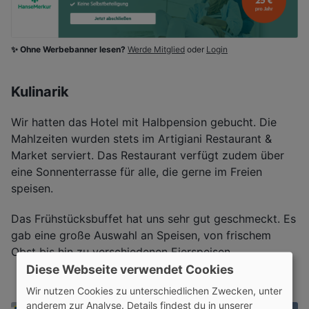
✨ Ohne Werbebanner lesen?
Werde Mitglied
oder
Login
Kulinarik
Wir hatten das Hotel mit Halbpension gebucht. Die
Mahlzeiten wurden stets im Artigiani Restaurant &
Market serviert. Das Restaurant verfügt zudem über
eine Sonnenterrasse für alle, die gerne im Freien
speisen.
Das Frühstücksbuffet hat uns sehr gut geschmeckt. Es
gab eine große Auswahl an Speisen, von frischem
Obst bis hin zu verschiedenen Eierspeisen.
Diese Webseite verwendet Cookies
Wir nutzen Cookies zu unterschiedlichen Zwecken, unter
anderem zur Analyse. Details findest du in unserer