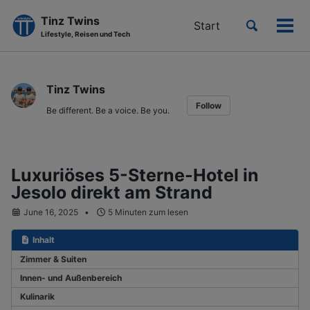
Tinz Twins
Toggle
Start
Men
Lifestyle, Reisen und Tech
search
ein-
Skip
Skip
Skip
to
to
to
Tinz Twins
primary
content
footer
Follow
navigation
Be different. Be a voice. Be you.
Luxuriöses 5-Sterne-Hotel in
Jesolo direkt am Strand
June 16, 2025
5 Minuten zum lesen
Inhalt
Zimmer & Suiten
Innen- und Außenbereich
Kulinarik