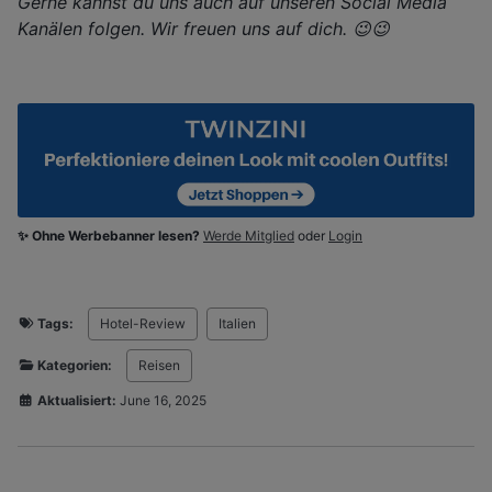
Gerne kannst du uns auch auf unseren Social Media
Kanälen folgen. Wir freuen uns auf dich. 😉😉
✨ Ohne Werbebanner lesen?
Werde Mitglied
oder
Login
Tags:
Hotel-Review
Italien
Kategorien:
Reisen
Aktualisiert:
June 16, 2025