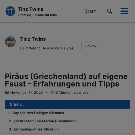
Tinz Twins
Toggle
Start
Men
Lifestyle, Reisen und Tech
search
ein-
Skip
Skip
Skip
to
to
to
Tinz Twins
primary
content
footer
Follow
navigation
Be different. Be a voice. Be you.
Piräus (Griechenland) auf eigene
Faust - Erfahrungen und Tipps
November 17, 2025
5 Minuten zum lesen
Inhalt
1. Kapelle des Heiligen Nikolaus
2. Yachthafen Zea Marina (Pasalimani)
3. Archäologisches Museum