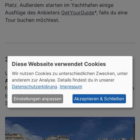
Platz. Außerdem starten im Yachthafen einige
Ausflüge des Anbieters
GetYourGuide
*, falls du eine
Tour buchen möchtest.
3. Archäologisches Museum
Diese Webseite verwendet Cookies
Unweit des Yachthafens befindet sich das
Wir nutzen Cookies zu unterschiedlichen Zwecken, unter
anderem zur Analyse. Details findest du in unserer
Archäologische Museum von Piräus
, das vor allem
Datenschutzerklärung
.
Impressum
für Kulturinteressierte ein Muss ist. Im Museum werden
bedeutende Funde aus der antiken Geschichte der
Einstellungen anpassen
Akzeptieren & Schließen
Stadt und des Hafens gezeigt.