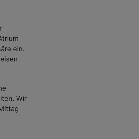
r
Atrium
äre ein.
peisen
ine
ten. Wir
Mittag