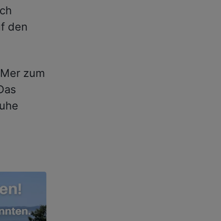
uch
uf den
r Mer zum
 Das
Ruhe