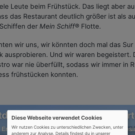
iele Leute beim Frühstück. Das liegt aber a
ss das Restaurant deutlich größer ist als a
Schiffen der
Mein Schiff®
Flotte.
hten wir uns, wir könnten doch mal das Su
k ausprobieren. Und wir waren begeistert.
stro war nie überfüllt, sodass wir immer in 
ess frühstücken konnten.
Diese Webseite verwendet Cookies
Wir nutzen Cookies zu unterschiedlichen Zwecken, unter
anderem zur Analyse. Details findest du in unserer