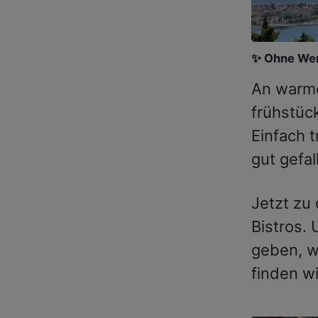
✨ Ohne Wer
An warm
frühstüc
Einfach 
gut gefal
Jetzt zu
Bistros.
geben, we
finden wi