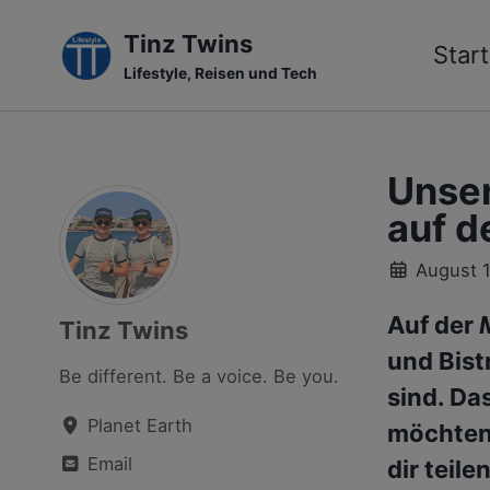
Tinz Twins
Start
Lifestyle, Reisen und Tech
Skip
Skip
Skip
to
to
to
primary
content
footer
Unser
navigation
auf d
August 
Auf der
Tinz Twins
und Bist
Be different. Be a voice. Be you.
sind. Das
Planet Earth
möchten 
Email
dir teilen