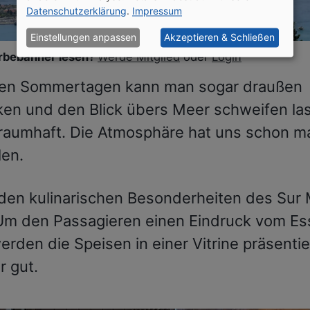
Datenschutzerklärung
.
Impressum
Einstellungen anpassen
Akzeptieren & Schließen
bebanner lesen?
Werde Mitglied
oder
Login
en Sommertagen kann man sogar draußen
ken und den Blick übers Meer schweifen la
traumhaft. Die Atmosphäre hat uns schon ma
len.
 den kulinarischen Besonderheiten des Sur
 Um den Passagieren einen Eindruck vom Es
rden die Speisen in einer Vitrine präsentie
r gut.