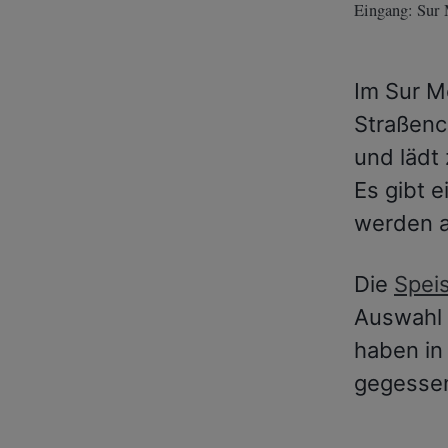
Eingang: Sur 
Im Sur Me
Straßenca
und lädt
Es gibt 
werden a
Die
Spei
Auswahl 
haben in
gegesse