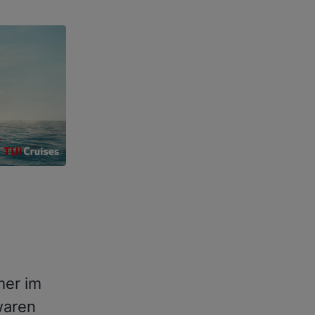
er im
aren