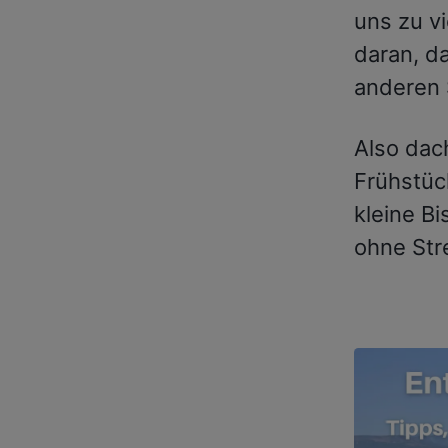
uns zu v
daran, da
anderen 
Also dac
Frühstüc
kleine Bi
ohne Str