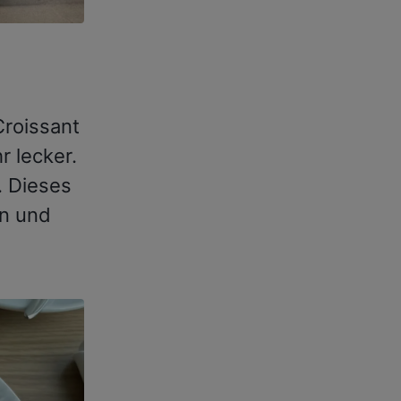
Croissant
r lecker.
. Dieses
en und