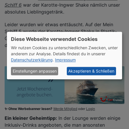
Schiff 6
war der Karotte-Ingwer Shake nämlich unser
absolutes Lieblingsgetränk.
Leider wurden wir etwas enttäuscht. Auf der Mein
Schiff 5 wurde der Karotte-Ingwer Shake in Plastik-
Gläsern serviert und schmeckte etwas anders als auf
Diese Webseite verwendet Cookies
der
Mein Schiff 6
.
Wir nutzen Cookies zu unterschiedlichen Zwecken, unter
anderem zur Analyse. Details findest du in unserer
Datenschutzerklärung
.
Impressum
Einstellungen anpassen
Akzeptieren & Schließen
✨ Ohne Werbebanner lesen?
Werde Mitglied
oder
Login
Ein kleiner Geheimtipp:
In der Lounge werden einige
Inklusiv-Drinks angeboten, die man ansonsten