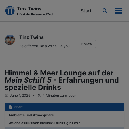
Tinz Twins
Toggle
Start
Men
Lifestyle, Reisen und Tech
search
ein-
Skip
Skip
Skip
to
to
to
Tinz Twins
primary
content
footer
Follow
navigation
Be different. Be a voice. Be you.
Himmel & Meer Lounge auf der
Mein Schiff 5
- Erfahrungen und
spezielle Drinks
June 1, 2026
4 Minuten zum lesen
Inhalt
Ambiente und Atmosphäre
Welche exklusiven Inklusiv-Drinks gibt es?