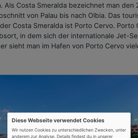
. Als Costa Smeralda bezeichnet man den
schnitt von Palau bis nach Olbia. Das touri
der Costa Smeralda ist Porto Cervo. Porto 
bsort, in dem sich der internationale Jet-Set 
r sieht man im Hafen von Porto Cervo viel
Diese Webseite verwendet Cookies
Wir nutzen Cookies zu unterschiedlichen Zwecken, unter
anderem zur Analyse. Details findest du in unserer