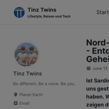
Tinz Twins
Start
Lifestyle, Reisen und Tech
Skip
Skip
Skip
to
to
to
primary
content
footer
Nord-
navigation
- Ent
Gehe
June 17,
Tinz Twins
Ist Sard
Be different. Be a voice. Be you.
uns gest
Planet Earth
haben. W
Email
zeigen d