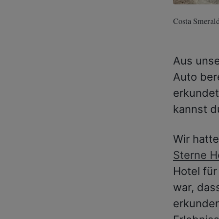
Costa Smeral
Aus unse
Auto ber
erkundet
kannst d
Wir hatt
Sterne H
Hotel für
war, das
erkunden