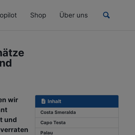
Toggle
opilot
Shop
Über uns
search
hätze
und
en wir
Inhalt
ant
Costa Smeralda
t und
Capo Testa
 verraten
Palau