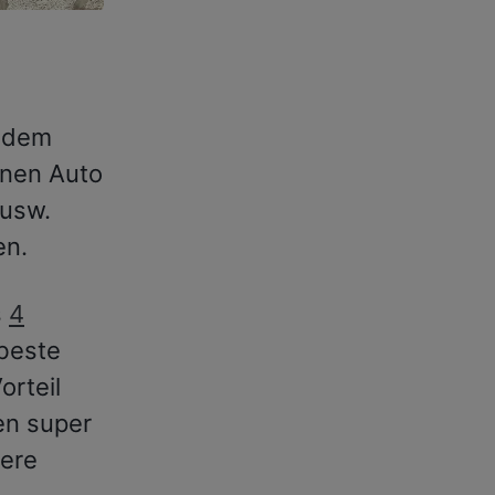
t dem
enen Auto
 usw.
en.
s
4
 beste
orteil
en super
sere