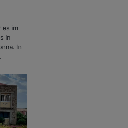
 es im
s in
nna. In
.