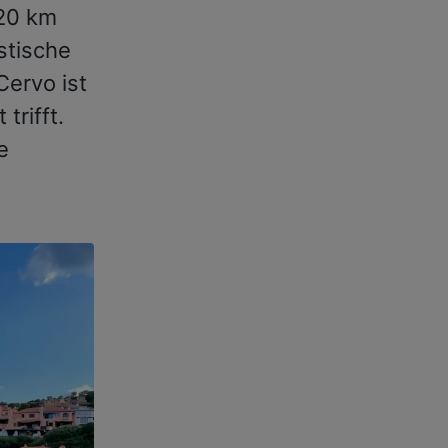
 20 km
stische
Cervo ist
trifft.
e