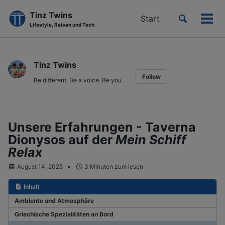
Tinz Twins
Toggle
Start
Men
Lifestyle, Reisen und Tech
search
ein-
Skip
Skip
Skip
to
to
to
Tinz Twins
primary
content
footer
Follow
navigation
Be different. Be a voice. Be you.
Unsere Erfahrungen - Taverna
Dionysos auf der
Mein Schiff
Relax
August 14, 2025
3 Minuten zum lesen
Inhalt
Ambiente und Atmosphäre
Griechische Spezialitäten an Bord