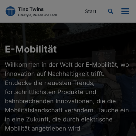
Tinz Twins
Toggle
Start
Men
Lifestyle, Reisen und Tech
search
ein-
Skip
Skip
Skip
to
to
to
primary
content
footer
E-Mobilität
navigation
Willkommen in der Welt der E-Mobilität, wo
Innovation auf Nachhaltigkeit trifft.
Entdecke die neuesten Trends,
fortschrittlichsten Produkte und
bahnbrechenden Innovationen, die die
Mobilitätslandschaft verändern. Tauche ein
in eine Zukunft, die durch elektrische
Mobilität angetrieben wird.